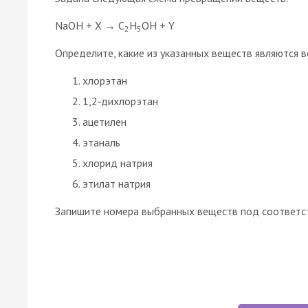
NaOH + X → C
H
OH + Y
2
5
Определите, какие из указанных веществ являются в
хлорэтан
1,2‑дихлорэтан
ацетилен
этаналь
хлорид натрия
этилат натрия
Запишите номера выбранных веществ под соответс