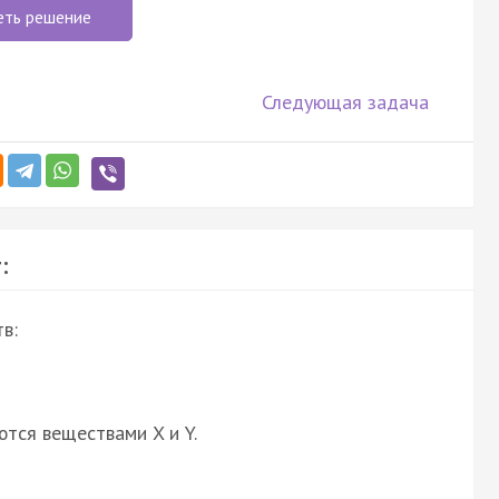
еть решение
Следующая задача
:
в:
ются веществами X и Y.