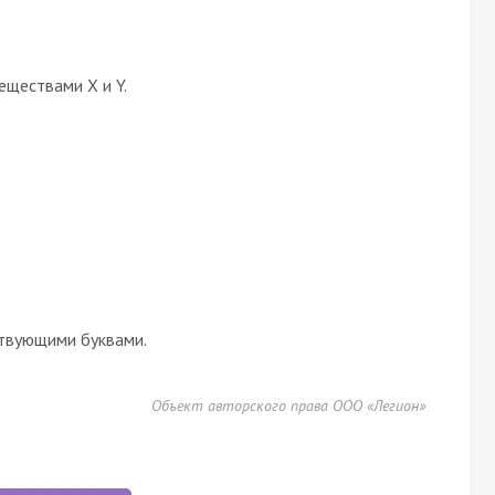
еществами X и Y.
твующими буквами.
Объект авторского права ООО «Легион»