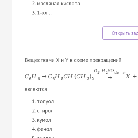
масляная кислота
1‑хл…
Веществами Х и Y в схеме превращений
O
,
H
S
O
2
2
4
(
p
−
p
)
C
H
→
C
H
C
H
(
C
H
)
X
+
→
6
6
6
5
3
2
являются
толуол
стирол
кумол
фенол