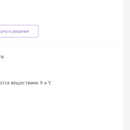
в:
ются веществами X и Y.