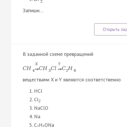
2
Запиши…
В заданной схеме превращений
X
Y
C
H
C
H
C
l
C
H
→
→
4
3
2
6
веществами X и Y являются соответственно
HCl
Cl
2
NaClO
Na
C
H
ONa
2
5