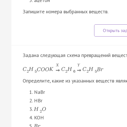
ацетон
Запишите номера выбранных веществ.
Задана следующая схема превращений вещест
X
Y
C
H
C
O
O
K
C
H
C
H
B
r
→
→
2
5
2
6
2
5
Определите, какие из указанных веществ явля
NaBr
HBr
H
O
2
KOH
B
r