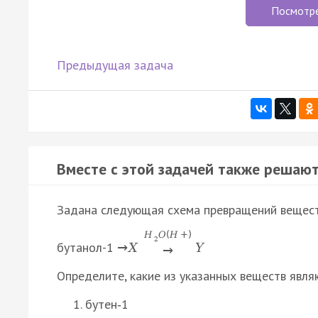
Посмотр
Предыдущая задача
Вместе с этой задачей также решают
Задана следующая схема превращений вещест
H
O
(
H
+
)
2
бутанол-1
→
X
Y
→
Определите, какие из указанных веществ явля
бутен‑1