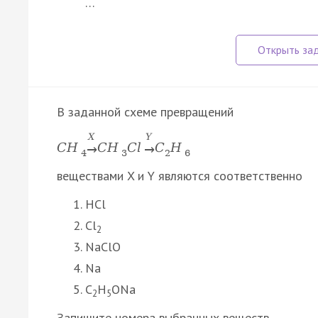
…
В заданной схеме превращений
X
Y
C
H
C
H
C
l
C
H
→
→
4
3
2
6
веществами X и Y являются соответственно
HCl
Cl
2
NaClO
Na
C
H
ONa
2
5
Запишите номера выбранных веществ.