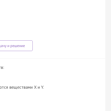
в:
ются веществами X и Y.