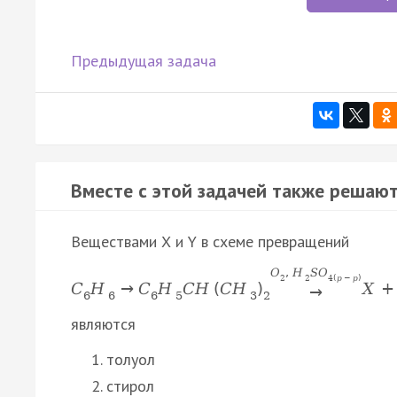
Предыдущая задача
Вместе с этой задачей также решают
Веществами Х и Y в схеме превращений
O
,
H
S
O
2
2
4
(
p
−
p
)
C
H
→
C
H
C
H
(
C
H
)
X
+
→
6
6
6
5
3
2
являются
толуол
стирол