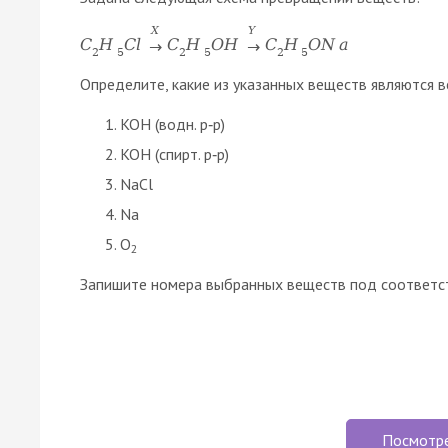
X
Y
C
H
C
l
C
H
O
H
C
H
O
N
a
→
→
2
5
2
5
2
5
Определите, какие из указанных веществ являются в
KOH (водн. р‑р)
KOH (спирт. р‑р)
NaCl
Na
O
2
Запишите номера выбранных веществ под соответс
Посмотр