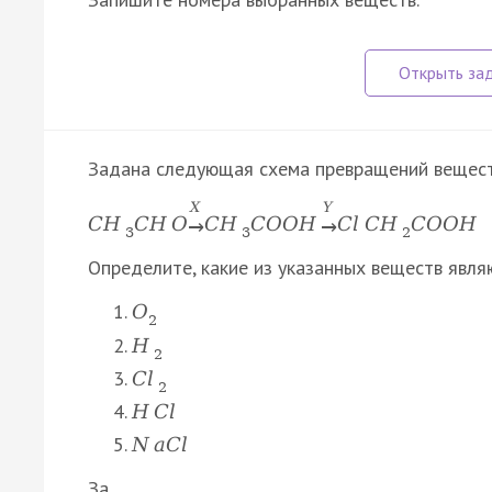
Задана следующая схема превращений вещест
X
Y
C
H
C
H
O
C
H
C
O
O
H
C
l
C
H
C
O
O
H
→
→
3
3
2
Определите, какие из указанных веществ явля
O
2
H
2
C
l
2
H
C
l
N
a
C
l
За…