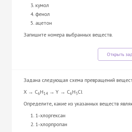
кумол
фенол
ацетон
Запишите номера выбранных веществ.
Задана следующая схема превращений вещест
X → C
H
→ Y → C
H
Cl
6
14
6
5
Определите, какие из указанных веществ явля
1‑хлоргексан
1‑хлорпропан