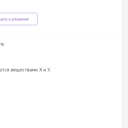
в:
ются веществами X и Y.