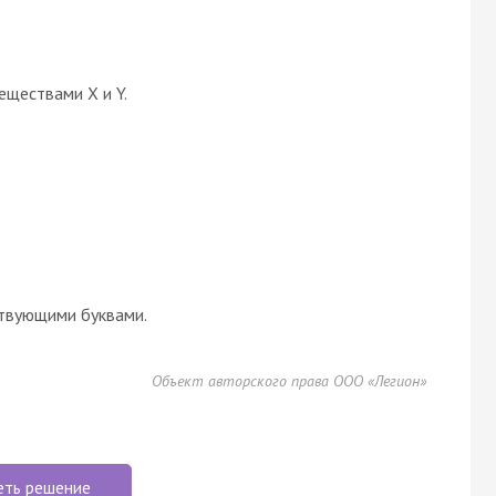
еществами X и Y.
твующими буквами.
Объект авторского права ООО «Легион»
еть решение