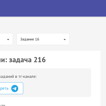
Задание 16
ии: задача 216
аданий в тг-канале:
треть
 сек.