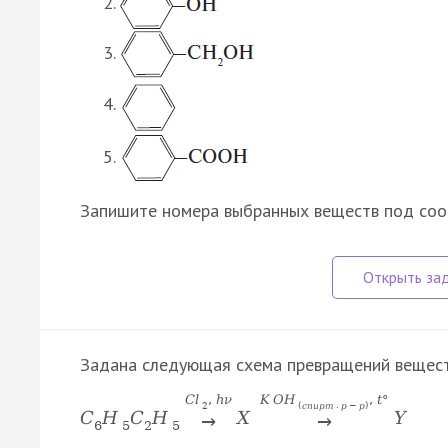
Запишите номера выбранных веществ под со
Задана следующая схема превращений вещест
C
l
,
h
ν
K
O
H
,
t
°
2
(
с
п
и
р
т
.
р
−
р
)
C
H
C
H
X
Y
→
→
6
5
2
5