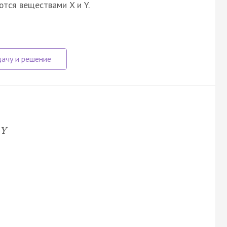
ются веществами X и Y.
Y