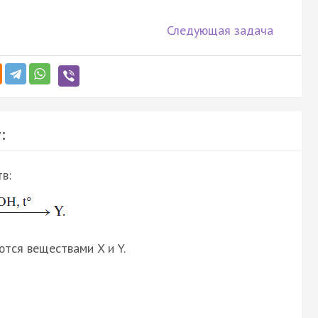
Следующая задача
:
в:
ются веществами X и Y.