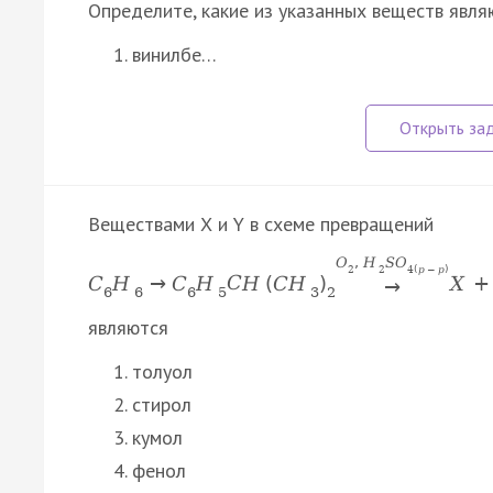
Определите, какие из указанных веществ явля
винилбе…
Веществами Х и Y в схеме превращений
O
,
H
S
O
2
2
4
(
p
−
p
)
C
H
→
C
H
C
H
(
C
H
)
X
+
→
6
6
6
5
3
2
являются
толуол
стирол
кумол
фенол