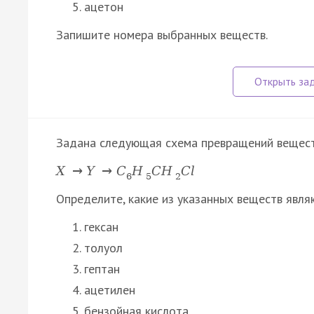
ацетон
Запишите номера выбранных веществ.
Задана следующая схема превращений вещест
X
→
Y
→
C
H
C
H
C
l
6
5
2
Определите, какие из указанных веществ явля
гексан
толуол
гептан
ацетилен
бензойная кислота