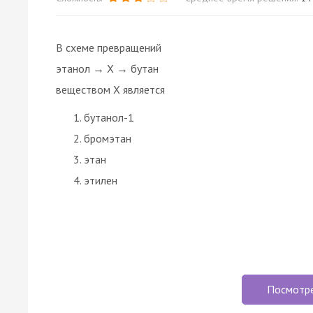
В схеме превращений
этанол → X → бутан
веществом Х является
бутанол-1
бромэтан
этан
этилен
Посмотр