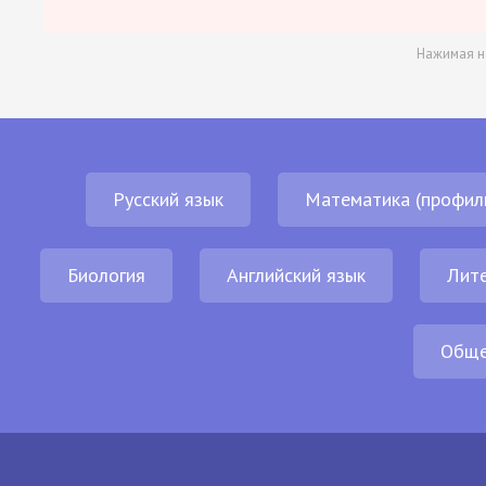
Нажимая н
Русский язык
Математика (профил
Биология
Английский язык
Лит
Обще