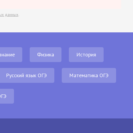
ых данных
.
знание
Физика
История
Русский язык ОГЭ
Математика ОГЭ
ОГЭ