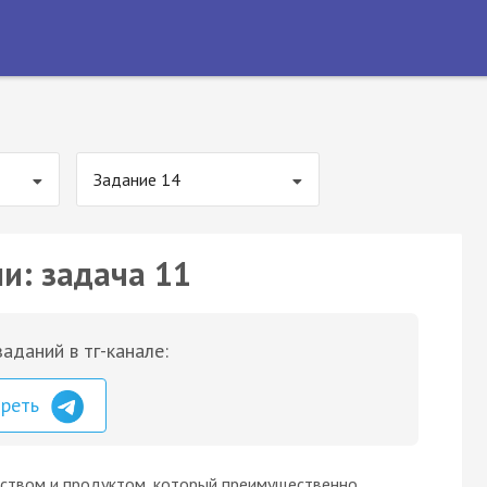
Задание 14
и: задача 11
аданий в тг-канале:
треть
еством и продуктом, который преимущественно