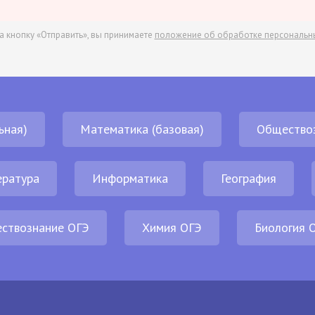
а кнопку «Отправить», вы принимаете
положение об обработке персональн
ьная)
Математика (базовая)
Общество
ература
Информатика
География
ствознание ОГЭ
Химия ОГЭ
Биология 