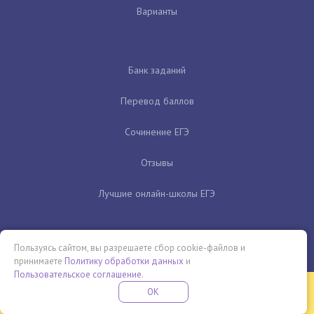
Варианты
Банк заданий
Перевод баллов
Сочинение ЕГЭ
Отзывы
Лучшие онлайн-школы ЕГЭ
Пользуясь сайтом, вы разрешаете сбор cookie-файлов и
принимаете
Политику обработки данных
и
Пользовательское соглашение
.
Бесплатная летняя школа
OK
ПОДРОБНЕЕ
ПРОВЕДИ ЭТО ЛЕТО С ПОЛЬЗОЙ