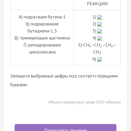
РЕАКЦИИ
А) гидратация бутена‑1
1)
Б) гидрирование
2)
бутадиена‑1,3
3)
В) тримеризация ацетилена
4)
Г) дегидрирование
5) CH
–CH
–CH
–
3
2
2
циклогексана
CH
3
6)
Запишите выбранные цифры под соответствующими
буквами.
Объект авторского права ООО «Легион»
Посмотреть решение