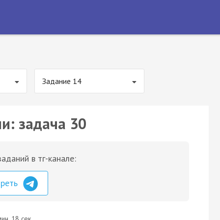
Задание 14
и: задача 30
аданий в тг-канале:
треть
ин. 18 сек.