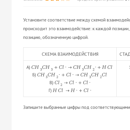
Установите соответствие между схемой взаимодейст
происходит это взаимодействие: к каждой позиции
позицию, обозначенную цифрой.
СХЕМА ВЗАИМОДЕЙСТВИЯ
СТА
А)
C
H
C
H
+
C
l
·
→
C
H
C
H
·
+
H
C
l
3
3
3
2
Б)
C
H
C
H
·
+
C
l
·
→
C
H
C
H
C
l
3
2
3
2
В)
C
l
→
C
l
·
+
C
l
·
2
Г)
H
C
l
→
H
·
+
C
l
·
Запишите выбранные цифры под соответствующими 