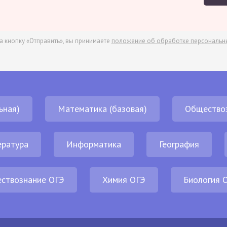
а кнопку «Отправить», вы принимаете
положение об обработке персональн
ьная)
Математика (базовая)
Общество
ература
Информатика
География
ствознание ОГЭ
Химия ОГЭ
Биология 