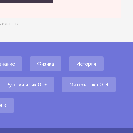
ых данных
.
знание
Физика
История
Русский язык ОГЭ
Математика ОГЭ
ОГЭ