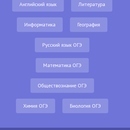
Английский язык
Литература
Информатика
География
Русский язык ОГЭ
Математика ОГЭ
Обществознание ОГЭ
Химия ОГЭ
Биология ОГЭ