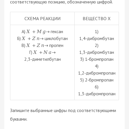
соответствующую позицию, обозначенную цифрой.
СХЕМА РЕАКЦИИ
ВЕЩЕСТВО X
А)
гексан
1)
X
+
M
g
→
Б)
циклобутан
1,4‑дибромбутан
X
+
Z
n
→
В)
пропен
2)
X
+
Z
n
→
Г)
1,3‑дибромбутан
X
+
N
a
→
2,3‑диметилбутан
3) 1‑бромпропан
4)
1,2‑дибромпропан
5) 2‑бромпропан
6)
1,3‑дибромпропан
Запишите выбранные цифры под соответствующими
буквами.