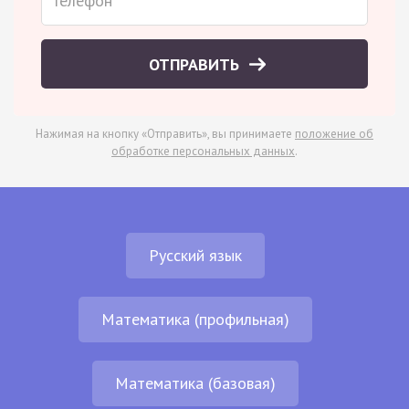
ОТПРАВИТЬ
Нажимая на кнопку «Отправить», вы принимаете
положение об
обработке персональных данных
.
Русский язык
Математика (профильная)
Математика (базовая)