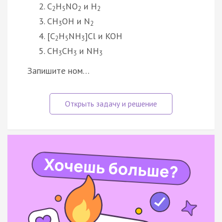
C
H
NO
и H
2
5
2
2
CH
OH и N
3
2
[C
H
NH
]Cl и KOH
2
5
3
CH
CH
и NH
3
3
3
Запишите ном…