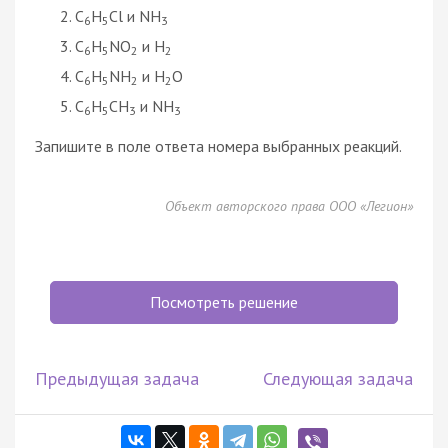
C
H
Cl и NH
6
5
3
C
H
NO
и H
6
5
2
2
C
H
NH
и H
O
6
5
2
2
C
H
CH
и NH
6
5
3
3
Запишите в поле ответа номера выбранных реакций.
Объект авторского права ООО «Легион»
Посмотреть решение
Предыдущая задача
Следующая задача