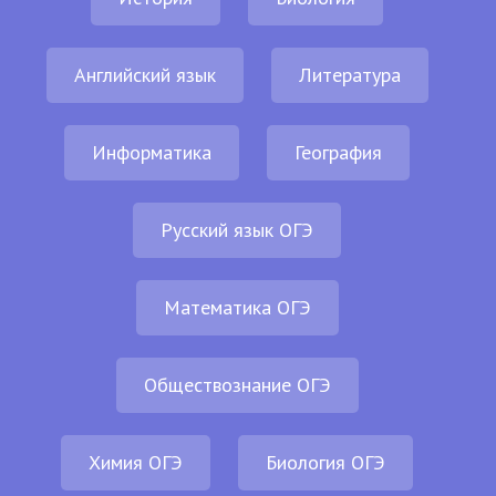
Английский язык
Литература
Информатика
География
Русский язык ОГЭ
Математика ОГЭ
Обществознание ОГЭ
Химия ОГЭ
Биология ОГЭ