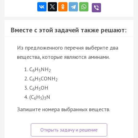
Вместе с этой задачей также решают:
Из предложенного перечня выберите два
вещества, которые являются аминами.
C
H
NH
6
5
2
C
H
CONH
6
5
2
C
H
ОН
6
5
(C
H
)
N
6
5
3
Запишите номера выбранных веществ.