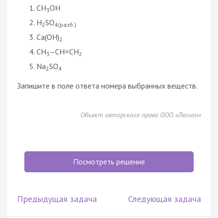
CH
OH
3
H
SO
2
4(разб.)
Ca(OH)
2
CH
–CH=CH
3
2
Na
SO
2
4
Запишите в поле ответа номера выбранных веществ.
Объект авторского права ООО «Легион»
Посмотреть решение
Предыдущая задача
Следующая задача