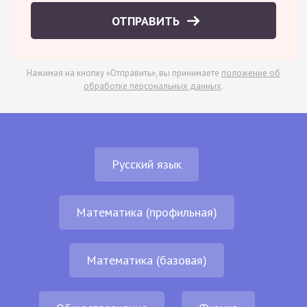
ОТПРАВИТЬ
Нажимая на кнопку «Отправить», вы принимаете
положение об
обработке персональных данных
.
Русский язык
Математика (профильная)
Математика (базовая)