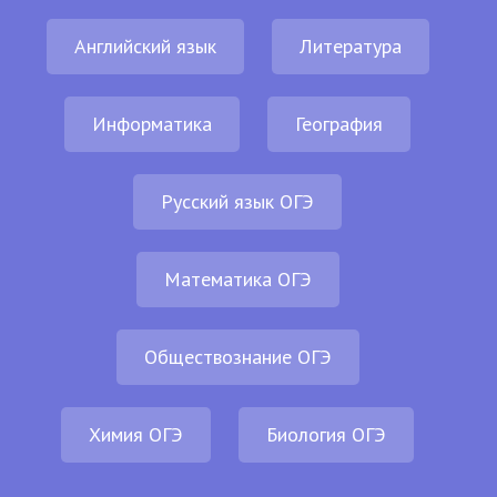
Английский язык
Литература
Информатика
География
Русский язык ОГЭ
Математика ОГЭ
Обществознание ОГЭ
Химия ОГЭ
Биология ОГЭ