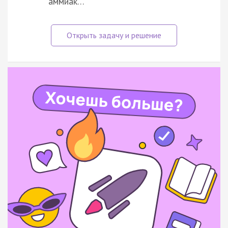
аммиак…