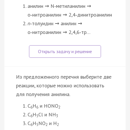
анилин
N‑метиланилин
→
→
о‑нитроанилин
2,4‑динитроанилин
→
п
‑толуидин
анилин
→
→
о‑нитроанилин
2,4,6‑тр…
→
Из предложенного перечня выберите две
реакции, которые можно использовать
для получения анилина.
C
H
и HONO
6
6
2
C
H
Cl и NH
6
5
3
C
H
NO
и H
6
5
2
2