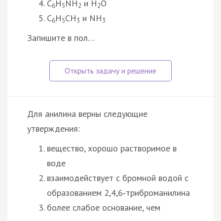
C
H
NH
и H
O
6
5
2
2
C
H
CH
и NH
6
5
3
3
Запишите в пол…
Для анилина верны следующие
утверждения:
вещество, хорошо растворимое в
воде
взаимодействует с бромной водой с
образованием 2,4,6‑триброманилина
более слабое основание, чем