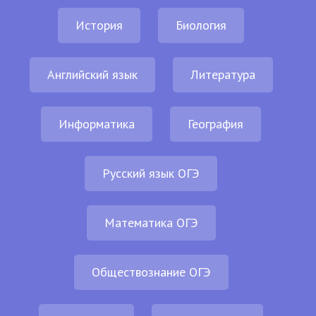
История
Биология
Английский язык
Литература
Информатика
География
Русский язык ОГЭ
Математика ОГЭ
Обществознание ОГЭ