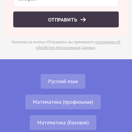
ОТПРАВИТЬ
Нажимая на кнопку «Отправить», вы принимаете
положение об
обработке персональных данных
.
Русский язык
Математика (профильная)
Математика (базовая)