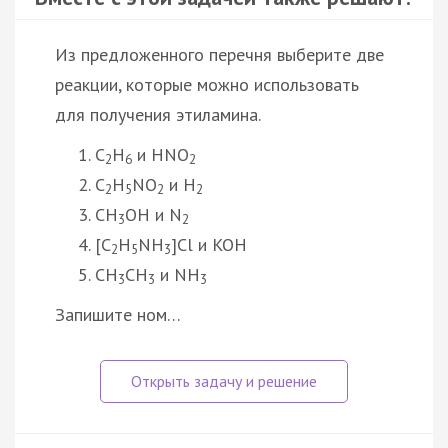
Из предложенного перечня выберите две
реакции, которые можно использовать
для получения этиламина.
C
H
и HNO
2
6
2
C
H
NO
и H
2
5
2
2
CH
OH и N
3
2
[C
H
NH
]Cl и KOH
2
5
3
CH
CH
и NH
3
3
3
Запишите ном…