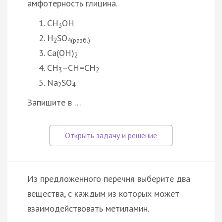
амфотерность глицина.
CH
OH
3
H
SO
2
4(разб.)
Ca(OH)
2
CH
–CH=CH
3
2
Na
SO
2
4
Запишите в …
Из предложенного перечня выберите два
вещества, с каждым из которых может
взаимодействовать метиламин.