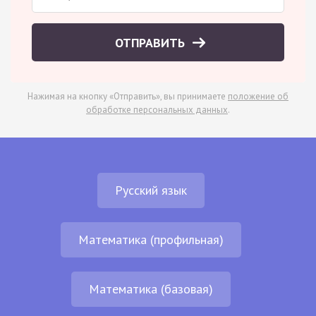
ОТПРАВИТЬ
Нажимая на кнопку «Отправить», вы принимаете
положение об
обработке персональных данных
.
Русский язык
Математика (профильная)
Математика (базовая)