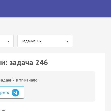
Задание 13
ии: задача 246
аданий в тг-канале:
треть
 сек.