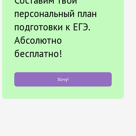
Составим твой
персональный план
подготовки к ЕГЭ.
Абсолютно
бесплатно!
Хочу!