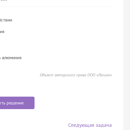
йствии
ия
а алюминия
Объект авторского права ООО «Легион»
еть решение
Следующая задача