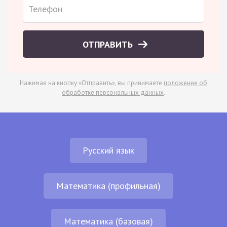
ОТПРАВИТЬ
Нажимая на кнопку «Отправить», вы принимаете
положение об
обработке персональных данных
.
Русский язык
Математика (профильная)
Математика (базовая)