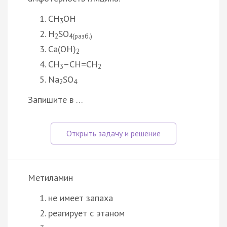
CH
OH
3
H
SO
2
4(разб.)
Ca(OH)
2
CH
–CH=CH
3
2
Na
SO
2
4
Запишите в …
Метиламин
не имеет запаха
реагирует с этаном