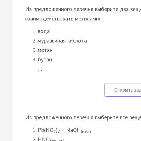
Из предложенного перечня выберите два вещ
взаимодействовать метиламин.
вода
муравьиная кислота
метан
бутан
…
Из предложенного перечня выберите все вещес
Pb(NO
)
+ NaOH
3
2
(изб.)
HNO
3(конц.)