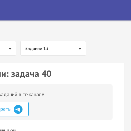
Задание 13
и: задача 40
аданий в тг-канале:
треть
ин. 8 сек.