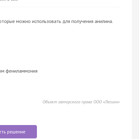
оторые можно использовать для получения анилина.
том фениламмония
Объект авторского права ООО «Легион»
еть решение