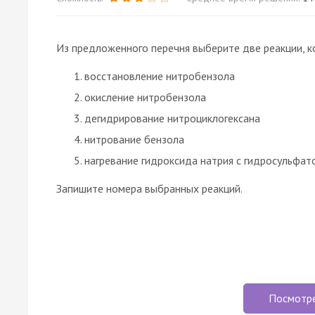
Из предложенного перечня выберите две реакции, к
восстановление нитробензола
окисление нитробензола
дегидрирование нитроциклогексана
нитрование бензола
нагревание гидроксида натрия с гидросульфа
Запишите номера выбранных реакций.
Посмотр