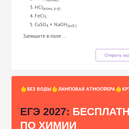
HCl
(конц. р-р)
FeCl
3
CuSO
+ NaOH
4
(изб.)
Запишите в поле …
БЕЗ ВОДЫ
ЛАМПОВАЯ АТМОСФЕРА
КР
ЕГЭ 2027:
БЕСПЛАТН
ПО ХИМИИ