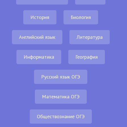
История
Биология
Английский язык
Литература
Информатика
География
Русский язык ОГЭ
Математика ОГЭ
Обществознание ОГЭ