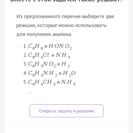
Из предложенного перечня выберите две
реакции, которые можно использовать
для получения анилина.
и
C
H
H
O
N
O
6
6
2
и
C
H
C
l
N
H
6
5
3
и
C
H
N
O
H
6
5
2
2
и
C
H
N
H
H
O
6
5
2
2
и
C
H
C
H
N
H
6
5
3
3
…