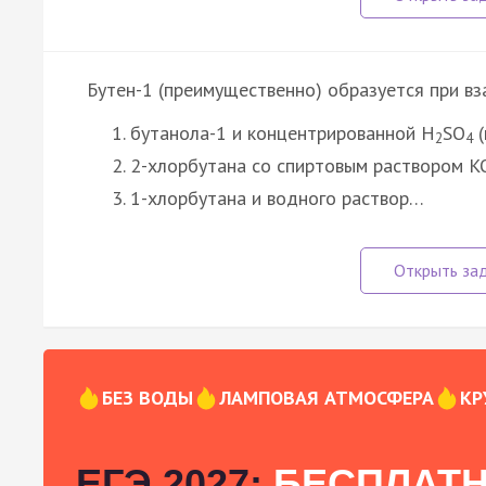
Бутен-1 (преимущественно) образуется при в
бутанола-1 и концентрированной H
SO
(
2
4
2-хлорбутана со спиртовым раствором 
1-хлорбутана и водного раствор…
БЕЗ ВОДЫ
ЛАМПОВАЯ АТМОСФЕРА
КР
ЕГЭ 2027:
БЕСПЛАТН