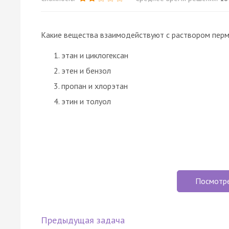
Какие вещества взаимодействуют с раствором перм
этан и циклогексан
этен и бензол
пропан и хлорэтан
этин и толуол
Посмотр
Предыдущая задача