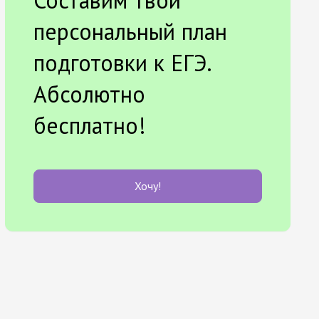
Составим твой
персональный план
подготовки к ЕГЭ.
Абсолютно
бесплатно!
Хочу!