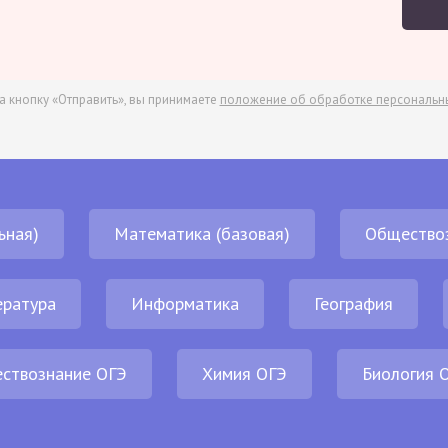
а кнопку «Отправить», вы принимаете
положение об обработке персональн
ьная)
Математика (базовая)
Общество
ература
Информатика
География
ствознание ОГЭ
Химия ОГЭ
Биология 