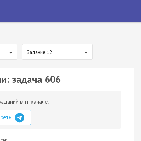
Задание 12
ии: задача 606
аданий в тг-канале:
треть
 сек.