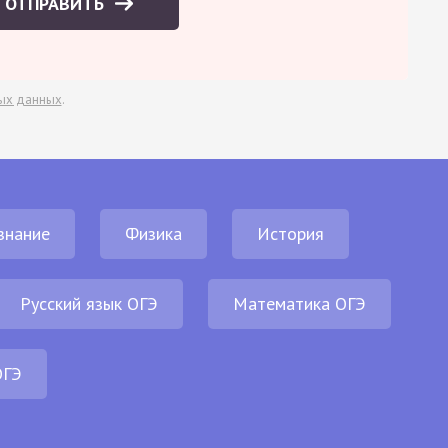
ОТПРАВИТЬ
ых данных
.
знание
Физика
История
Русский язык ОГЭ
Математика ОГЭ
ОГЭ