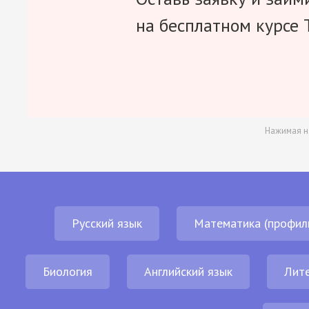
на бесплатном курсе 
Нажимая н
Русский язык
Математика (профил
Биология
Английский язык
Лит