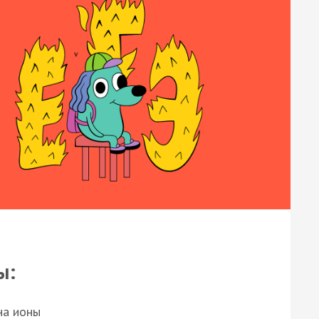
ы:
на ионы