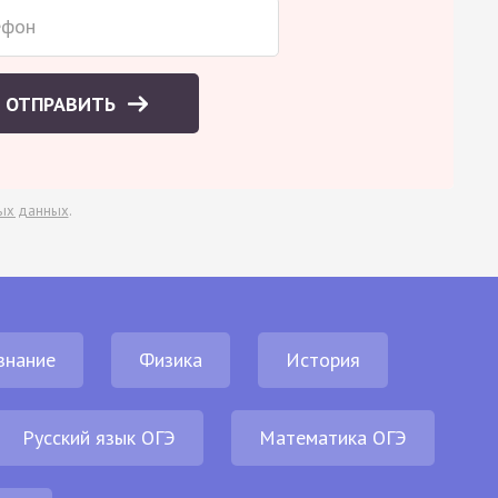
ОТПРАВИТЬ
ых данных
.
знание
Физика
История
Русский язык ОГЭ
Математика ОГЭ