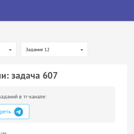
Задание 12
ии: задача 607
аданий в тг-канале:
треть
 сек.