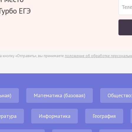
Турбо ЕГЭ
а кнопку «Отправить», вы принимаете
положение об обработке персональн
ьная)
Математика (базовая)
Общество
ература
Информатика
География