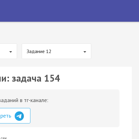
Задание 12
ии: задача 154
аданий в тг-канале:
треть
 сек.