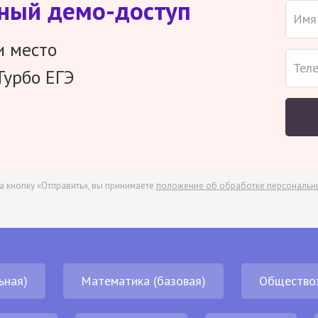
тный демо-доступ
и место
Турбо ЕГЭ
а кнопку «Отправить», вы принимаете
положение об обработке персональн
ьная)
Математика (базовая)
Общество