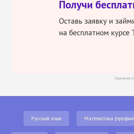
Получи беспла
Оставь заявку и займ
на бесплатном курсе 
Нажимая н
Русский язык
Математика (профил