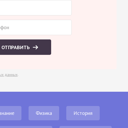
ОТПРАВИТЬ
ых данных
.
знание
Физика
История