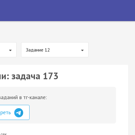
Задание 12
ии: задача 173
аданий в тг-канале:
треть
 сек.