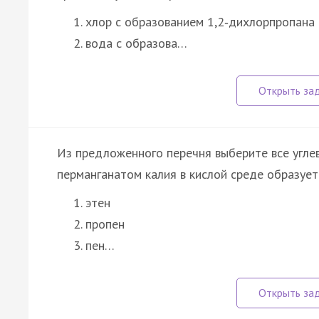
хлор с образованием 1,2‑дихлорпропана
вода с образова…
Из предложенного перечня выберите все угле
перманганатом калия в кислой среде образуетс
этен
пропен
пен…