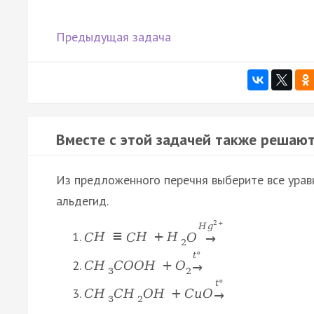
Предыдущая задача
Вместе с этой задачей также решают
Из предложенного перечня выберите все урав
альдегид.
2
+
H
g
C
H
≡
C
H
+
H
O
→
2
t
°
C
H
C
O
O
H
+
O
→
3
2
t
°
C
H
C
H
O
H
+
C
u
O
→
3
2