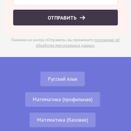
ОТПРАВИТЬ
Нажимая на кнопку «Отправить», вы принимаете
положение об
обработке персональных данных
.
Русский язык
Математика (профильная)
Математика (базовая)