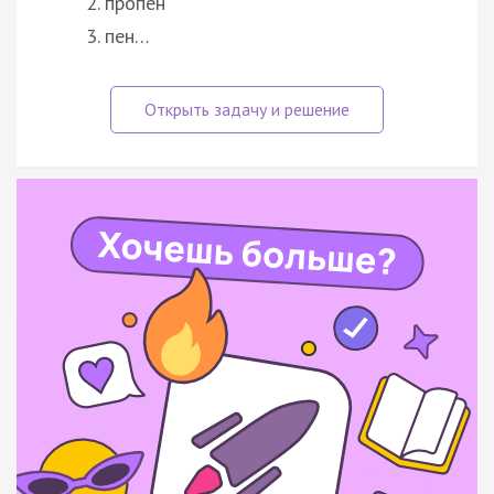
пропен
пен…