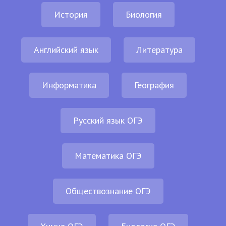
История
Биология
Английский язык
Литература
Информатика
География
Русский язык ОГЭ
Математика ОГЭ
Обществознание ОГЭ