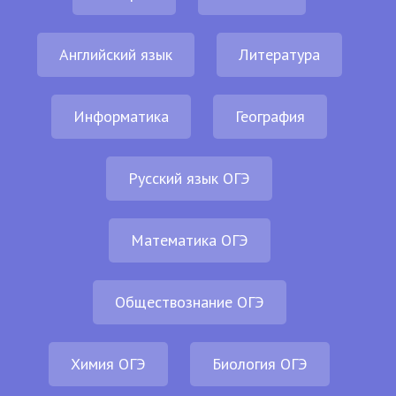
Английский язык
Литература
Информатика
География
Русский язык ОГЭ
Математика ОГЭ
Обществознание ОГЭ
Химия ОГЭ
Биология ОГЭ