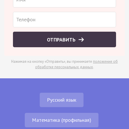
ОТПРАВИТЬ
Нажимая на кнопку «Отправить», вы принимаете
положение об
обработке персональных данных
.
Русский язык
Математика (профильная)