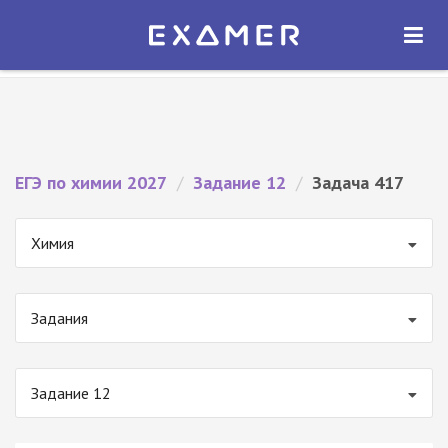
Экзамер — ЕГЭ 2027
×
ОТКРЫТЬ
Экзамер
Бесплатно - В Google Play
ЕГЭ по химии 2027
/
Задание 12
/
Задача 417
Химия
Задания
Задание 12