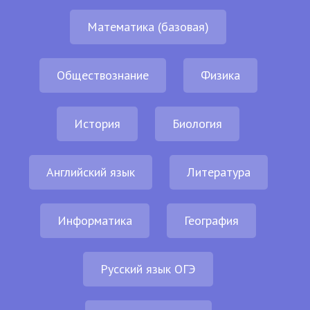
Математика (базовая)
Обществознание
Физика
История
Биология
Английский язык
Литература
Информатика
География
Русский язык ОГЭ