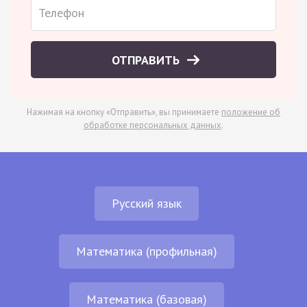
ОТПРАВИТЬ
Нажимая на кнопку «Отправить», вы принимаете
положение об
обработке персональных данных
.
Русский язык
Математика (профильная)
Математика (базовая)