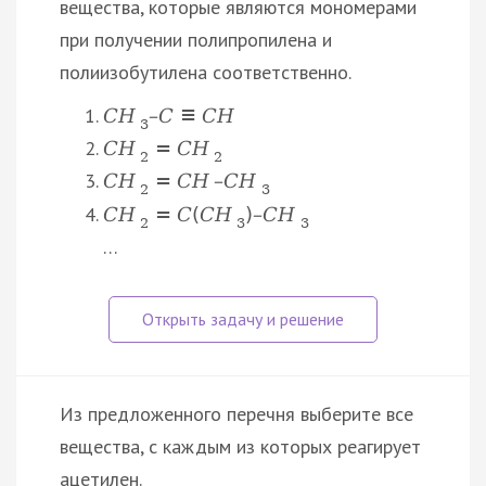
вещества, которые являются мономерами
при получении полипропилена и
полиизобутилена соответственно.
C
H
–
C
≡
C
H
3
C
H
=
C
H
2
2
C
H
=
C
H
–
C
H
2
3
C
H
=
C
(
C
H
)
–
C
H
2
3
3
…
Из предложенного перечня выберите все
вещества, с каждым из которых реагирует
ацетилен.