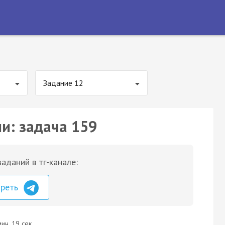
Задание 12
ии: задача 159
аданий в тг-канале:
треть
ин. 19 сек.