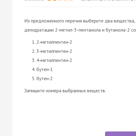
Из предложенного перечня выберите два вещества
дегидратации 2-метил-3-пентанола и бутанола-2 с
2‑метилпентен‑2
3‑метилпентен‑2
4‑метилпентен‑2
бутен‑1
бутен‑2
Запишите номера выбранных веществ.