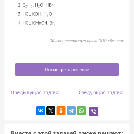
C
H
, H
O, HBr
2
6
2
HCl, KOH, H
O
2
HCl, KMnO4, Br
2
Объект авторского права ООО «Легион»
Посмотреть решение
Предыдущая задача
Следующая задача
Вместе с этой задачей также решают: