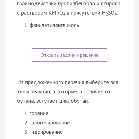
взаимодействии пропилбензола и стирола
с раствором KMnO
в присутствии H
SO
.
4
2
4
фенилэтиленгликоль
…
Из предложенного перечня выберите все
типы реакций, в которые, в отличие от
бутана, вступает циклобутан.
горение
галогенирование
гидрирование