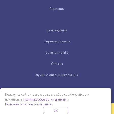
Варианты
Банк заданий
Перевод баллов
Сочинение ЕГЭ
Отзывы
Лучшие онлайн-школы ЕГЭ
Пользуясь сайтом, вы разрешаете сбор cookie-файлов и
принимаете
Политику обработки данных
и
Пользовательское соглашение
.
Бесплатная летняя школа
OK
ПОДРОБНЕЕ