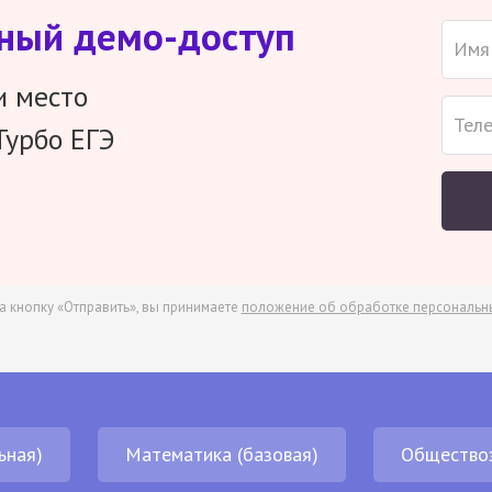
тный демо-доступ
и место
Турбо ЕГЭ
а кнопку «Отправить», вы принимаете
положение об обработке персональн
ьная)
Математика (базовая)
Общество