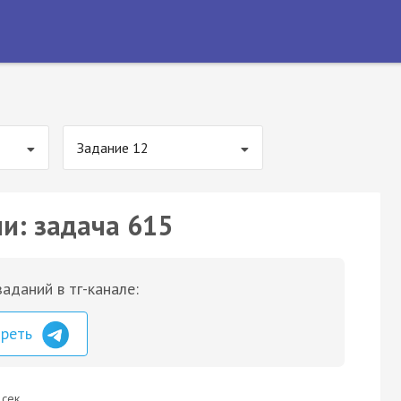
Задание 12
ии: задача 615
аданий в тг-канале:
треть
 сек.