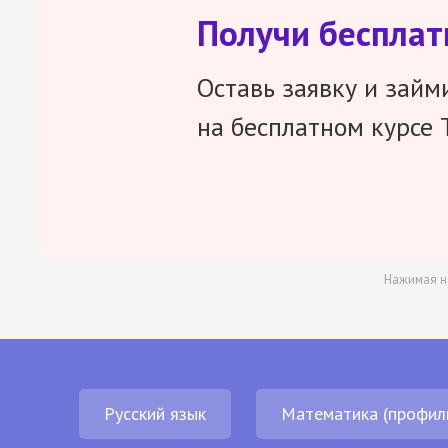
Получи беспла
Оставь заявку и займ
на бесплатном курсе 
Нажимая н
Русский язык
Математика (профил