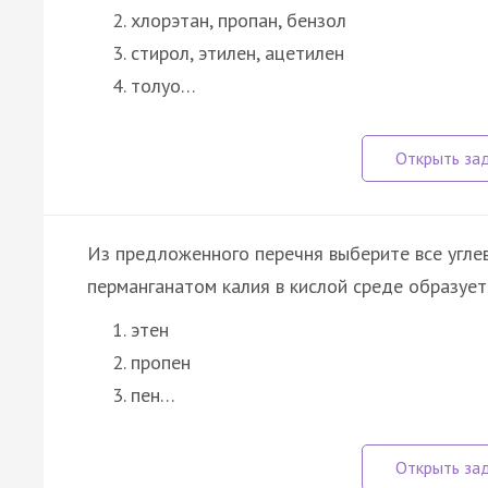
хлорэтан, пропан, бензол
стирол, этилен, ацетилен
толуо…
Из предложенного перечня выберите все угле
перманганатом калия в кислой среде образуетс
этен
пропен
пен…