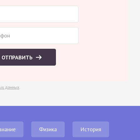
ОТПРАВИТЬ
ых данных
.
знание
Физика
История