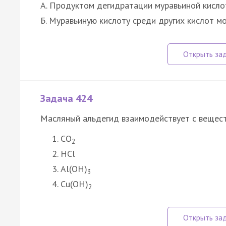
А. Продуктом дегидратации муравьиной кислот
Б. Муравьиную кислоту среди других кислот м
Задача 424
Масляный альдегид взаимодействует с вещес
CO
2
HCl
Al(OH)
3
Cu(OH)
2