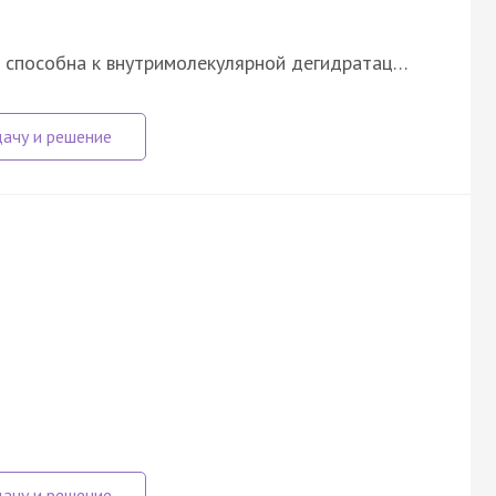
и способна к внутримолекулярной дегидратац…