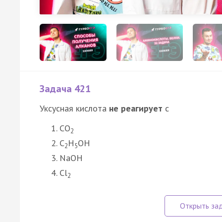
Задача 421
Уксусная кислота
не реагирует
с
CO
2
C
H
OH
2
5
NaOH
Cl
2