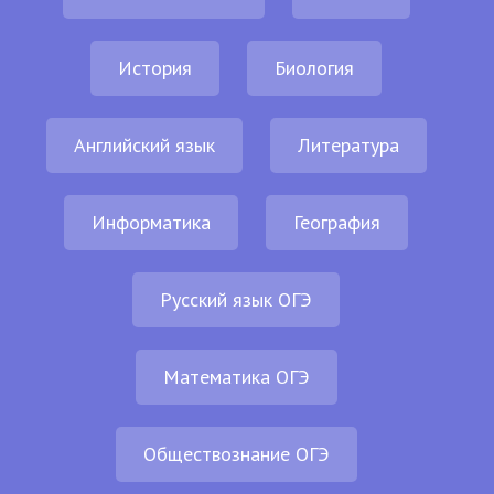
История
Биология
Английский язык
Литература
Информатика
География
Русский язык ОГЭ
Математика ОГЭ
Обществознание ОГЭ