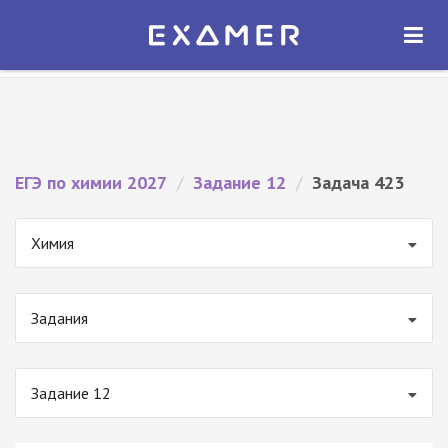
Экзамер — ЕГЭ 2027
×
ОТКРЫТЬ
Экзамер
Бесплатно - В Google Play
ЕГЭ по химии 2027
/
Задание 12
/
Задача 423
Химия
Задания
Задание 12