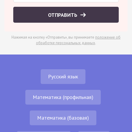
ОТПРАВИТЬ
Нажимая на кнопку «Отправить», вы принимаете
положение об
обработке персональных данных
.
Русский язык
Математика (профильная)
Математика (базовая)