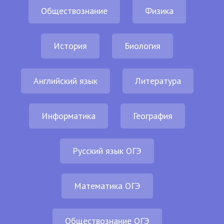
Обществознание
Физика
История
Биология
Английский язык
Литература
Информатика
География
Русский язык ОГЭ
Математика ОГЭ
Обществознание ОГЭ