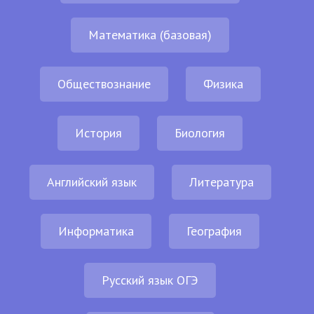
Математика (базовая)
Обществознание
Физика
История
Биология
Английский язык
Литература
Информатика
География
Русский язык ОГЭ