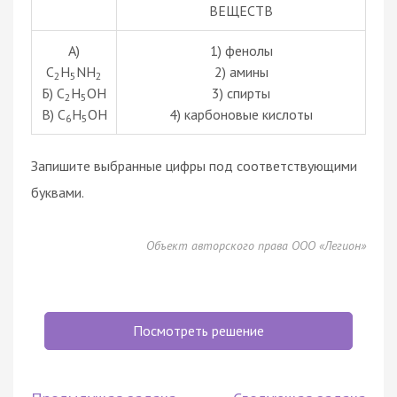
ВЕЩЕСТВ
А)
1) фенолы
C
H
NH
2) амины
2
5
2
Б) C
H
OH
3) спирты
2
5
В) C
H
OH
4) карбоновые кислоты
6
5
Запишите выбранные цифры под соответствующими
буквами.
Объект авторского права ООО «Легион»
Посмотреть решение