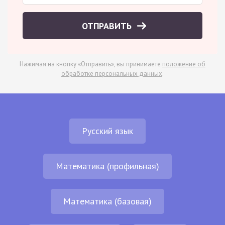
ОТПРАВИТЬ
Нажимая на кнопку «Отправить», вы принимаете
положение об
обработке персональных данных
.
Русский язык
Математика (профильная)
Математика (базовая)