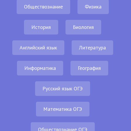
Обществознание
Физика
История
Биология
Английский язык
Литература
Информатика
География
Русский язык ОГЭ
Математика ОГЭ
Обществознание ОГЭ