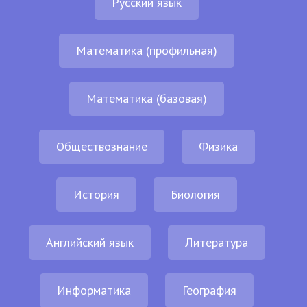
Русский язык
Математика (профильная)
Математика (базовая)
Обществознание
Физика
История
Биология
Английский язык
Литература
Информатика
География