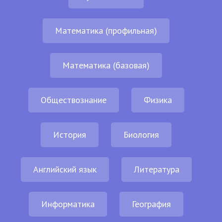
Математика (профильная)
Математика (базовая)
Обществознание
Физика
История
Биология
Английский язык
Литература
Информатика
География