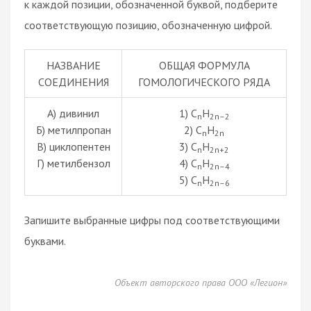
к каждой позиции, обозначенной буквой, подберите
соответствующую позицию, обозначенную цифрой.
НАЗВАНИЕ
ОБЩАЯ ФОРМУЛА
СОЕДИНЕНИЯ
ГОМОЛОГИЧЕСКОГО РЯДА
А) дивинил
1) C
H
n
2n–2
Б) метилпропан
2) C
H
n
2n
В) циклопентен
3) C
H
n
2n+2
Г) метилбензол
4) C
H
n
2n–4
5) C
H
n
2n–6
Запишите выбранные цифры под соответствующими
буквами.
Объект авторского права ООО «Легион»