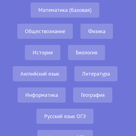
Математика (базовая)
Обществознание
Физика
История
Биология
Английский язык
Литература
Информатика
География
Русский язык ОГЭ