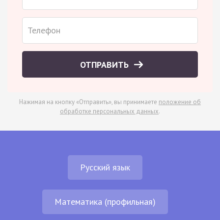
ОТПРАВИТЬ
Нажимая на кнопку «Отправить», вы принимаете
положение об
обработке персональных данных
.
Русский язык
Математика (профильная)