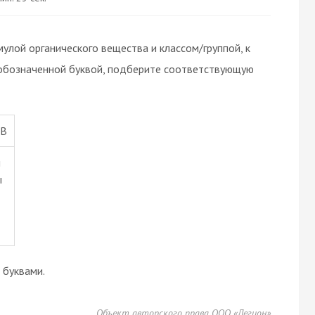
лой органического вещества и классом/группой, к
, обозначенной буквой, подберите соответствующую
ТВ
ы
ы
буквами.
Объект авторского права ООО «Легион»