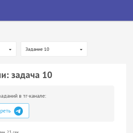
Задание 10
и: задача 10
аданий в тг-канале:
треть
ин. 23 сек.