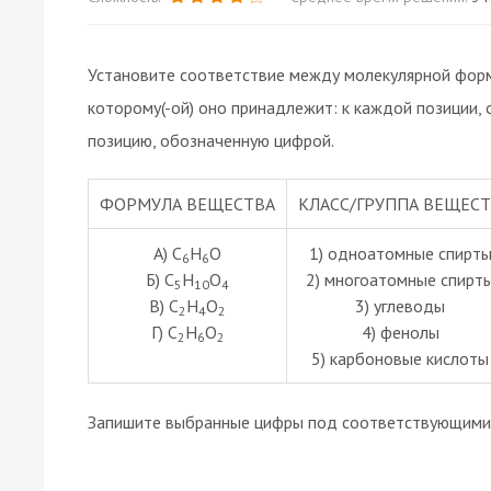
Установите соответствие между молекулярной форму
которому(-ой) оно принадлежит: к каждой позиции
позицию, обозначенную цифрой.
ФОРМУЛА ВЕЩЕСТВА
КЛАСС/ГРУППА ВЕЩЕС
А) C
H
O
1) одноатомные спирт
6
6
Б) C
H
O
2) многоатомные спирт
5
10
4
В) C
H
O
3) углеводы
2
4
2
Г) C
H
O
4) фенолы
2
6
2
5) карбоновые кислоты
Запишите выбранные цифры под соответствующими 