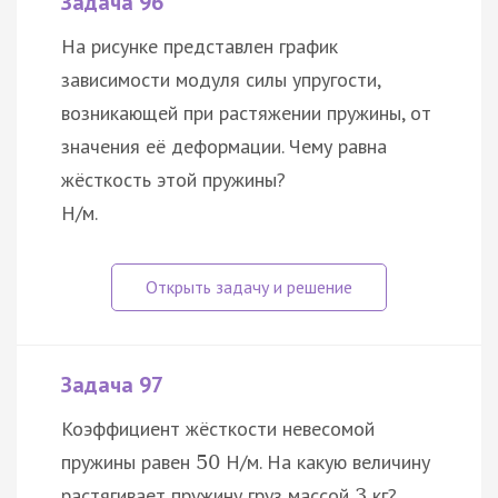
Задача 96
На рисунке представлен график
зависимости модуля силы упругости,
возникающей при растяжении пружины, от
значения её деформации. Чему равна
жёсткость этой пружины?
Н/м.
Задача 97
Коэффициент жёсткости невесомой
пружины равен
Н/м. На какую величину
50
растягивает пружину груз массой
кг?
3