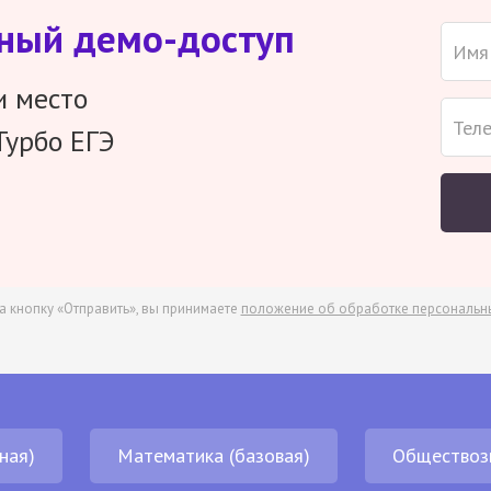
тный демо-доступ
и место
Турбо ЕГЭ
а кнопку «Отправить», вы принимаете
положение об обработке персональн
ная)
Математика (базовая)
Обществоз