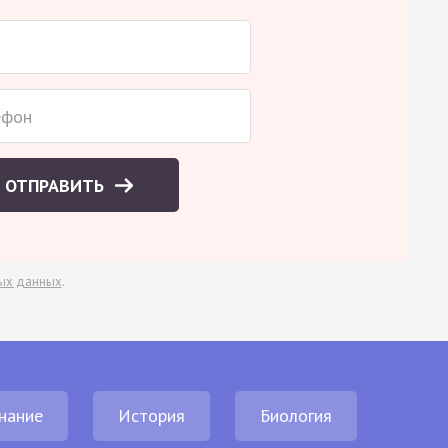
ОТПРАВИТЬ
ых данных
.
нание
История
Биология