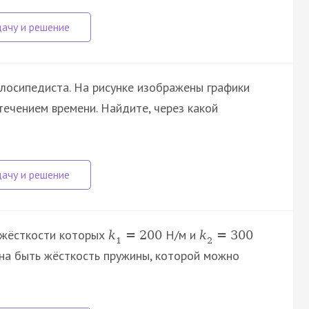
лосипедиста. На рисунке изображены графики
течением времени. Найдите, через какой
 жёсткости которых
Н/м и
k
=
200
k
=
300
1
2
на быть жёсткость пружины, которой можно