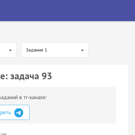
Задание 1
е: задача 93
аданий в тг-канале:
треть
 сек.