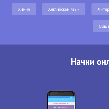
Химия
Английский язык
Литер
Обще
Начни онл