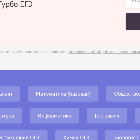
Турбо ЕГЭ
а кнопку «Отправить», вы принимаете
положение об обработке персональн
ьная)
Математика (базовая)
Общество
атура
Информатика
География
ствознание ОГЭ
Химия ОГЭ
Биология 