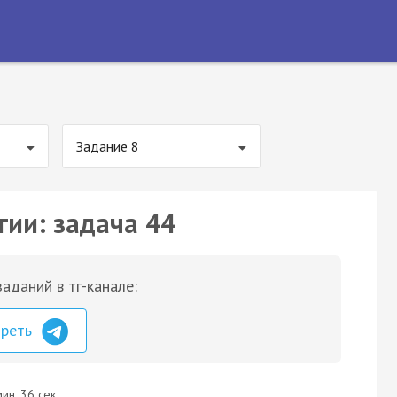
Задание 8
гии: задача 44
аданий в тг-канале:
треть
ин. 36 сек.