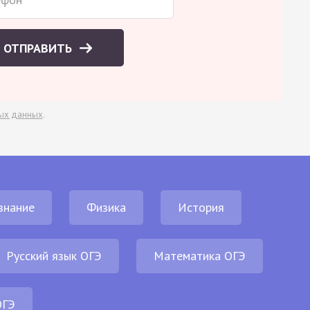
ОТПРАВИТЬ
ых данных
.
знание
Физика
История
Русский язык ОГЭ
Математика ОГЭ
ОГЭ