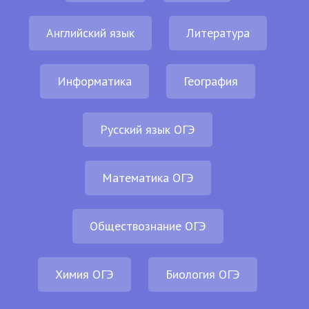
Английский язык
Литература
Информатика
География
Русский язык ОГЭ
Математика ОГЭ
Обществознание ОГЭ
Химия ОГЭ
Биология ОГЭ