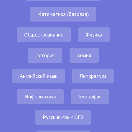
Математика (базовая)
Обществознание
Физика
История
Химия
Английский язык
Литература
Информатика
География
Русский язык ОГЭ