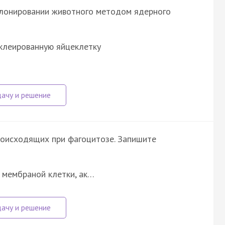
клонировании животного методом ядерного
уклеированную яйцеклетку
роисходящих при фагоцитозе. Запишите
 мембраной клетки, ак…