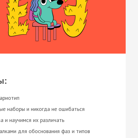
ы:
кариотип
ые наборы и никогда не ошибаться
а и научимся их различать
алками для обоснования фаз и типов