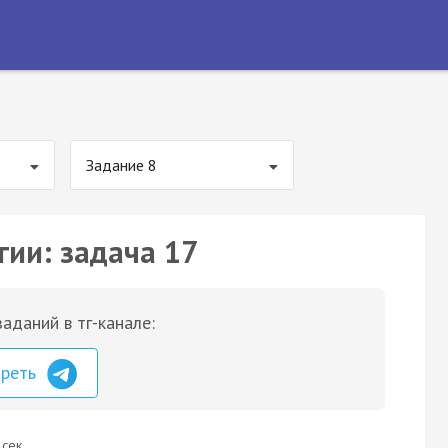
Задание 8
гии: задача 17
аданий в тг-канале:
треть
 сек.