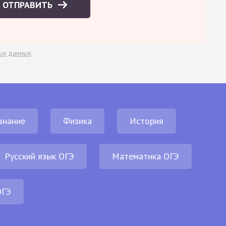
ОТПРАВИТЬ
ых данных
.
знание
Физика
История
Русский язык ОГЭ
Математика ОГЭ
ОГЭ