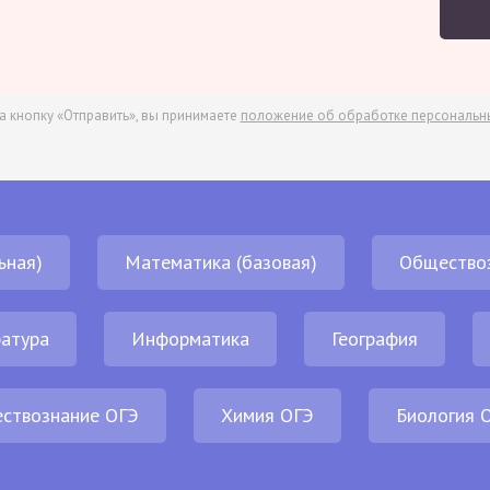
а кнопку «Отправить», вы принимаете
положение об обработке персональн
ьная)
Математика (базовая)
Общество
атура
Информатика
География
ствознание ОГЭ
Химия ОГЭ
Биология 