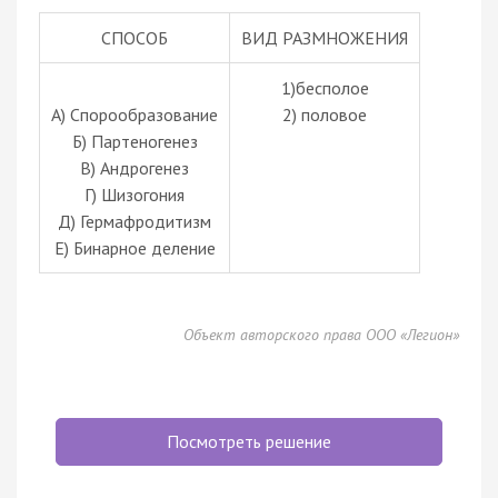
СПОСОБ
ВИД РАЗМНОЖЕНИЯ
1)бесполое
А) Спорообразование
2) половое
Б) Партеногенез
В) Андрогенез
Г) Шизогония
Д) Гермафродитизм
Е) Бинарное деление
Объект авторского права ООО «Легион»
Посмотреть решение