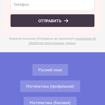
ОТПРАВИТЬ
Нажимая на кнопку «Отправить», вы принимаете
положение об
обработке персональных данных
.
Русский язык
Математика (профильная)
Математика (базовая)