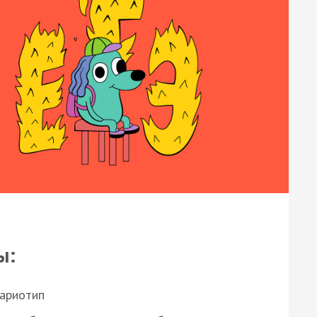
ы:
кариотип