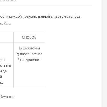
об: к каждой позиции, данной в первом столбце,
олбца.
СПОСОБ
1) шизогония
2) партеногенез
раз
3) андрогенез
еклетки
ряда
ий
да
буквами.