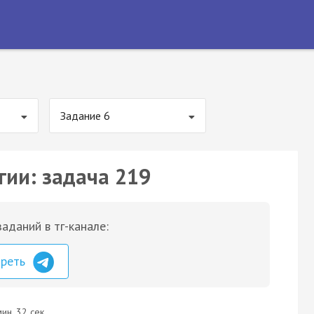
Задание 6
гии: задача 219
аданий в тг-канале:
треть
ин. 32 сек.