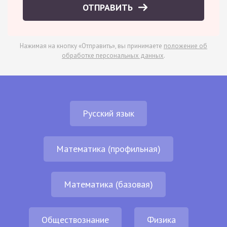
ОТПРАВИТЬ
Нажимая на кнопку «Отправить», вы принимаете
положение об
обработке персональных данных
.
Русский язык
Математика (профильная)
Математика (базовая)
Обществознание
Физика