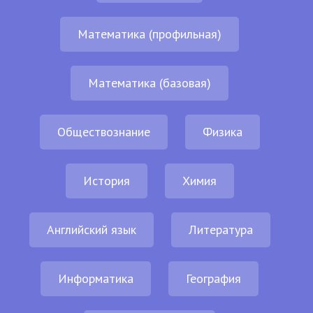
Математика (профильная)
Математика (базовая)
Обществознание
Физика
История
Химия
Английский язык
Литература
Информатика
География